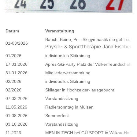
Datum
Veranstaltung
Bauch, Beine, Po - Skigymnastik die geht so
01-03/2026
Physio- & Sporttherapie
Jana Fischer
in
01/2026
individuelles Skitraining
17.01.2026
Après-Ski-Party Platz der Völkerfreundschaft i
31.01.2026
Mitgliederversammlung
02/2026
individuelles Skitraining
02/2026
Skilager in Hochzeiger- ausgebucht
07.03.2026
Vorstandssitzung
11.05.2026
Radlersonntag in Mülsen
01.08.2026
Sommerfest
03.10.2026
Vorstandssitzung
11.2026
MEN IN TECH bei GÜ SPORT in Wilkau-Haßla