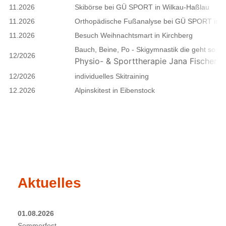
11.2026
Skibörse bei GÜ SPORT in Wilkau-Haßlau
11.2026
Orthopädische Fußanalyse
bei GÜ SPORT in
W
11.2026
Besuch Weihnachtsmart in Kirchberg
Bauch, Beine, Po - Skigymnastik die geht so
12/2026
Physio- & Sporttherapie
Jana Fischer
in
12/2026
individuelles Skitraining
12.2026
Alpinskitest in Eibenstock
Aktuelles
01.08.2026
Sommerfest